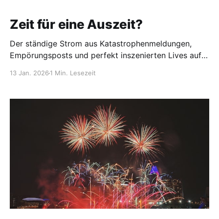
Zeit für eine Auszeit?
Der ständige Strom aus Katastrophenmeldungen,
Empörungsposts und perfekt inszenierten Lives auf
Social Media saugt einem nicht nur die Energie,
13 Jan. 2026
1 Min. Lesezeit
sondern auch die Fähigkeit, selbst etwas Neues,
Schönes oder einfach Eigenes zu erschaffen. Das
Gehirn ist permanent im Reaktionsmodus: immer
bereit zu liken, zu kommentieren, sich aufzuregen
oder zu verteidigen. Da