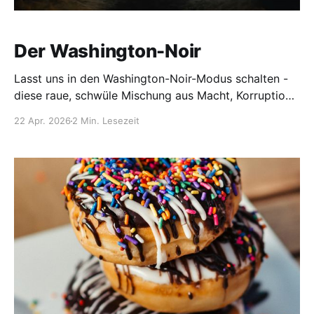
Der Washington-Noir
Lasst uns in den Washington-Noir-Modus schalten -
diese raue, schwüle Mischung aus Macht, Korruption,
verregneten Strassen und dem ständigen Gefühl,
22 Apr. 2026
2 Min. Lesezeit
dass die Stadt selbst mitspielt. Washington D.C. hat
nicht ganz den klassischen L.A.- oder New York-Noir-
Kanon, aber Autoren wie George Pelecanos (der
„Poet Laureate of