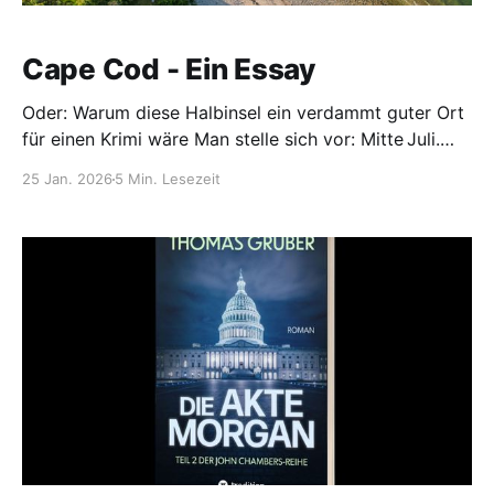
Cape Cod - Ein Essay
Oder: Warum diese Halbinsel ein verdammt guter Ort
für einen Krimi wäre Man stelle sich vor: Mitte Juli.
Die Luft riecht nach Sonnencreme, Salzwasser und
25 Jan. 2026
5 Min. Lesezeit
dem heissen Teer der Route 6. Der Verkehr auf der
Brücke über den Cape Cod Canal steht seit Stunden.
Familien in überladenen Minivans hupen, Teenager