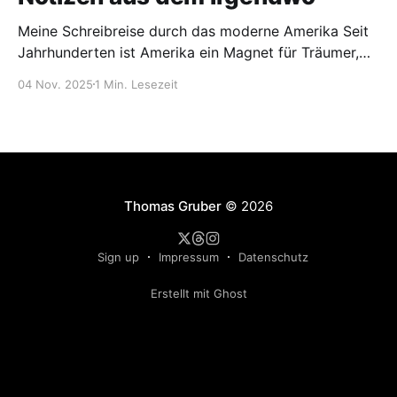
Meine Schreibreise durch das moderne Amerika Seit
Jahrhunderten ist Amerika ein Magnet für Träumer,
Abenteurer und Geschichtenerzähler. Von den frühen
04 Nov. 2025
1 Min. Lesezeit
Pionieren, die ihre Erlebnisse in Tagebüchern
festhielten, bis zu den modernen Autoren, die digitale
Plattformen nutzen: Das Land hat immer wieder neue
Geschichten hervorgebracht. Als Schriftsteller, der
gerade an seinem
Thomas Gruber
© 2026
Sign up
Impressum
Datenschutz
Erstellt mit Ghost