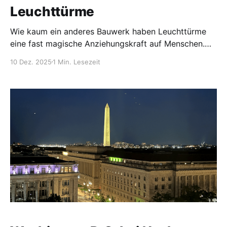
Leuchttürme
Wie kaum ein anderes Bauwerk haben Leuchttürme
eine fast magische Anziehungskraft auf Menschen.
Weshalb eigentlich? In einer Welt, die früher (und
10 Dez. 2025
1 Min. Lesezeit
teilweise heute noch) vom Meer bedroht wurde, war
der Leuchtturm das einzige Licht in der finstersten
Nacht, das Schiffe vor Klippen und Riffen bewahrte.
Deshalb ist der Leuchtturm ein