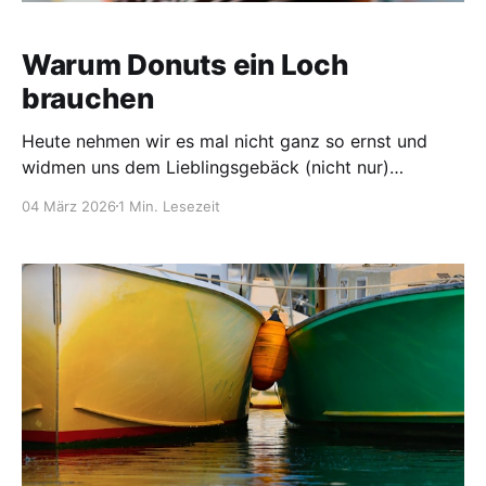
Warum Donuts ein Loch
brauchen
Heute nehmen wir es mal nicht ganz so ernst und
widmen uns dem Lieblingsgebäck (nicht nur)
amerikanischer Polizisten. Auch in meinen
04 März 2026
1 Min. Lesezeit
Geschichten findet es sich wieder: Das „Kaffee-
Donut-Cop“-Klischee. Man stelle sich einen Polizisten
vor, der während seiner Schicht an seinem
Schreibtisch sitzt, eine Tasse Kaffe trinkt und