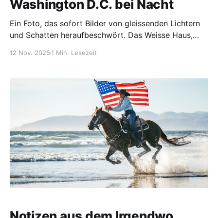
Washington D.C. bei Nacht
Ein Foto, das sofort Bilder von gleissenden Lichtern
und Schatten heraufbeschwört. Das Weisse Haus,
angestrahlt wie ein Leuchtturm der Macht, während
12 Nov. 2025
1 Min. Lesezeit
der Potomac träge unter der Arlington Memorial
Bridge dahinfliesst. Das Lincoln Memorial,
monumental und still, reflektiert im Reflecting Pool -
ein Spiegel aus Licht und Geschichte. Das Kapitol,
dessen Kuppel
Notizen aus dem Irgendwo