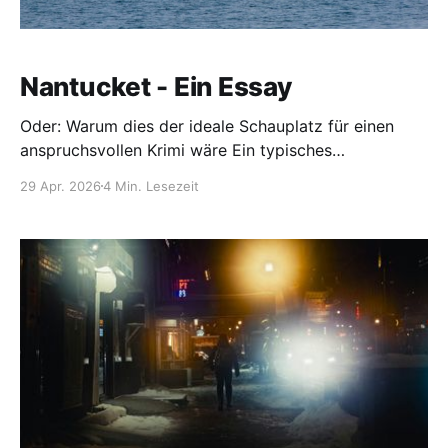
Nantucket - Ein Essay
Oder: Warum dies der ideale Schauplatz für einen
anspruchsvollen Krimi wäre Ein typisches
Nantucket‑Setting, das zum Verbrechen führt: Ein
29 Apr. 2026
4 Min. Lesezeit
warmer Septemberabend legt sich über den Hafen
von Siasconset. Das Licht der untergehenden Sonne
wirft goldene Reflexe auf die bunten Segelboote, die
gemächlich im geschützten Wasser schaukeln. Auf
dem Pier