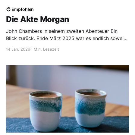
Empfohlen
Die Akte Morgan
John Chambers in seinem zweiten Abenteuer Ein
Blick zurück. Ende März 2025 war es endlich soweit:
Ich konnte mein zweites Romanprojekt abschliessen
14 Jan. 2026
1 Min. Lesezeit
und die Geschichte veröffentlichen. "Auf die
Leserinnen und Leser loslassen", dachte ich mir.
Grundsätzlich ist Schreiben ein einsames und stilles
Geschäft. Man erhält wenig Feedback - wenn