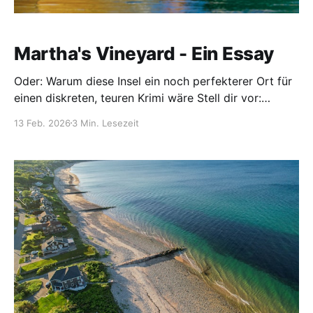
Martha's Vineyard - Ein Essay
Oder: Warum diese Insel ein noch perfekterer Ort für
einen diskreten, teuren Krimi wäre Stell dir vor:
August, ein windstiller Abend. Die Fähre aus
13 Feb. 2026
3 Min. Lesezeit
Woods Hole legt gerade ab, voll mit Leuten, die
zurück zum Festland wollen. Auf der Insel bleiben nur
diejenigen, die es sich leisten können - oder
diejenigen,